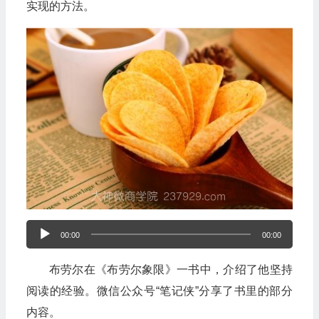
实现的方法。
音
00:00
00:00
频
布劳尔在《布劳尔象限》一书中，介绍了他坚持
播
阅读的经验。微信公众号“笔记侠”分享了书里的部分
放
内容。
器