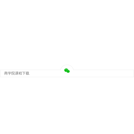
商学院课程下载
Copyright © 大神团 - 广州金璞玉贸易有限公司 版权所有.