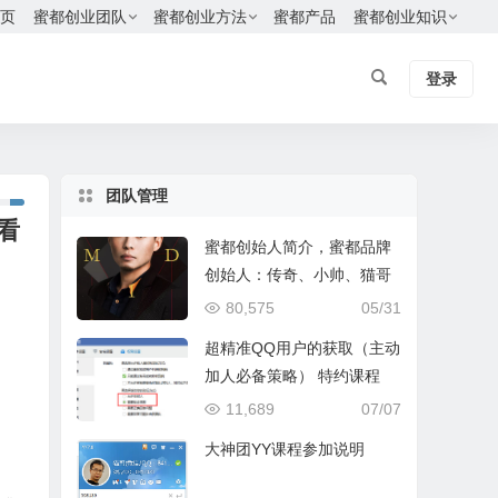
页
蜜都创业团队
蜜都创业方法
蜜都产品
蜜都创业知识
登录
团队管理
看
蜜都创始人简介，蜜都品牌
创始人：传奇、小帅、猫哥
80,575
05/31
超精准QQ用户的获取（主动
加人必备策略） 特约课程
11,689
07/07
大神团YY课程参加说明