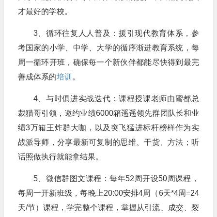
才最好的学校。
3、循环往复人人普及：援引现代教育体系，参
考国家的小学、中学、大学的循序渐进教育系统，每
周一循环开班，确保每一个新伙伴都能尽快得到最完
善成体系的
培训
。
4、与时俱进实战迭代：课程授课老师由蜜都总
裁猫哥引领，邀约业绩6000箱遥遥领先群团队长和业
绩3万箱王炸群大咖，以及突飞猛进标杆榜样作为实
战派导师，分享最新可复制的思维、干货、方法；听
话照做执行就能拿结果。
5、微信群图文课程：每年52周开设50周课程，
每周一开新班级，每晚上20:00安排4周（6天*4周=24
天/节）课程，学完整个课程，掌握从引流、成交、裂