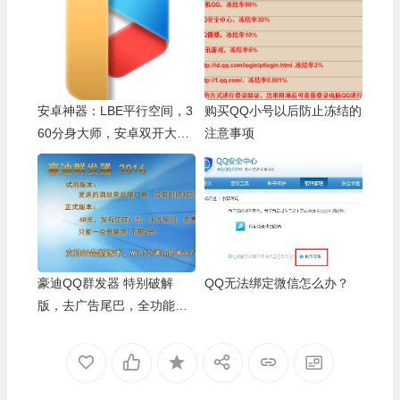
安卓神器：LBE平行空间，3
购买QQ小号以后防止冻结的
60分身大师，安卓双开大
注意事项
师；万能多开双开三开四开
原版微信、qq、qq空间、微
博等各种app ，去广告pro版
本
豪迪QQ群发器 特别破解
QQ无法绑定微信怎么办？
版，去广告尾巴，全功能可
以插入图片