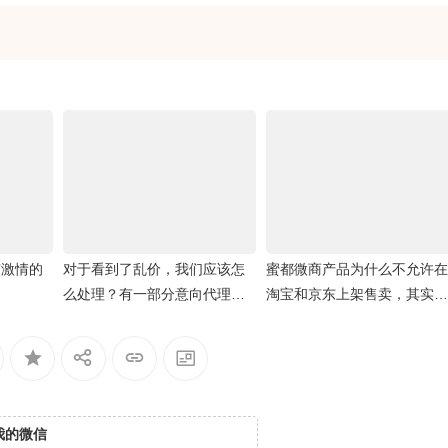
有激情的
对于看到了乱价，我们应该怎
蜜都微商产品为什么不允许在
么处理？有一部分意向代理因
淘宝和京东上架售卖，其实是
为看到少部分的乱价，迟迟不
为了你的利益
肯下决定
我的微信