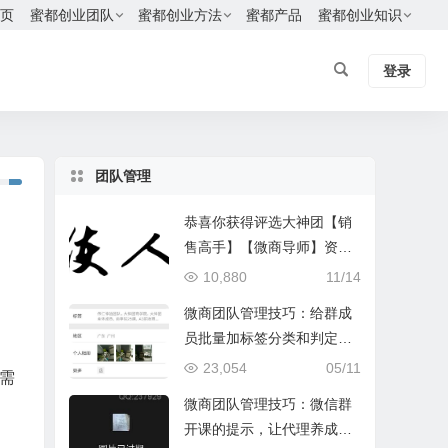
页
蜜都创业团队
蜜都创业方法
蜜都产品
蜜都创业知识
登录
团队管理
恭喜你获得评选大神团【销
售高手】【微商导师】资格
的机会，只需要努力一步即
10,880
11/14
可达到
微商团队管理技巧：给群成
员批量加标签分类和判定朋
友圈质量
23,054
05/11
需
微商团队管理技巧：微信群
开课的提示，让代理养成好