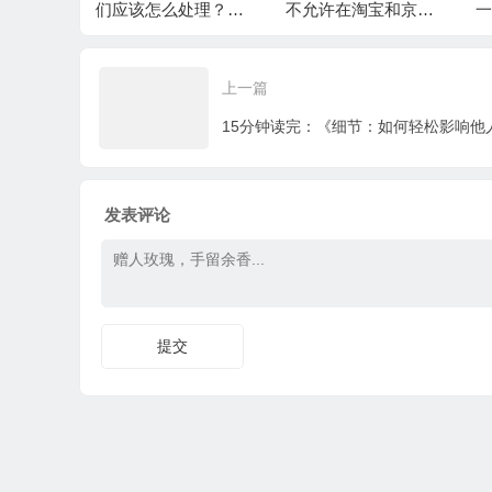
决办法
们应该怎么处理？有
不允许在淘宝和京东
一
一部分意向代理因为
上架售卖，其实是为
看到少部分的乱价，
了你的利益
上一篇
迟迟不肯下决定
15分钟读完：《细节：如何轻松影响他
发表评论