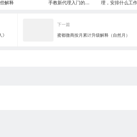
些解释
手教新代理入门的方
理，安排什么工
法
下一篇
人》
蜜都微商按月累计升级解释（自然月）