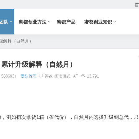
首
团队
蜜都创业方法
蜜都产品
蜜都创业知识
级解释（自然月）
月累计升级解释（自然月）
88693）
团队管理
评论
阅读模式
13,791
。
额，例如初次拿货1箱（省代价），自然月内选择升级到总代，只
。