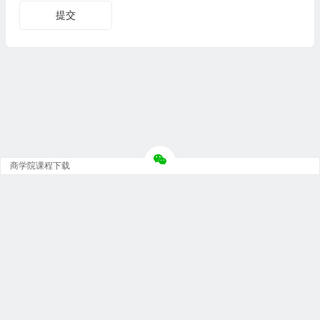
商学院课程下载
Copyright © 大神团 - 广州金璞玉贸易有限公司 版权所有.
粤ICP备12073152号-5