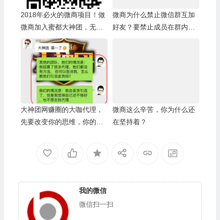
2018年必火的微商项目！做
微商为什么禁止微信群互加
微商加入蜜都大神团，无敌
好友？要禁止成员在群内讨
模式手把手培训（快速成交
论其他产品？因为这个是微
+销售话术+朋友圈塑造+吸
商吸粉挖墙脚的惯用套路
粉引流+招代理带团队）成为
蜜都龙虎榜微商大咖月入百
万！
大神团网赚圈的大咖代理，
微商这么辛苦，你为什么还
先要改变你的思维，你的微
在坚持着？
商项目才能爆发，现在大神
团蜜都宝妈微商们的收入是
你们的十倍
我的微信
微信扫一扫