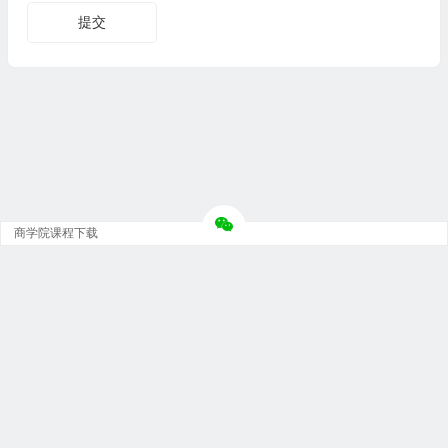
商学院课程下载
Copyright © 大神团 - 广州金璞玉贸易有限公司 版权所有.
粤ICP备12073152号-5