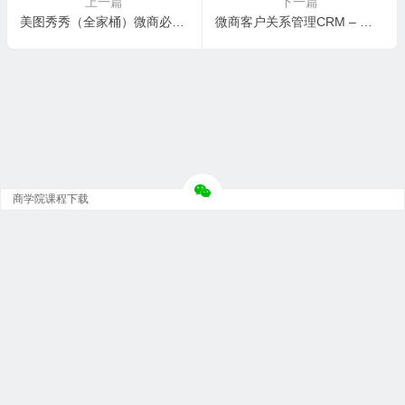
上一篇
下一篇
美图秀秀（全家桶）微商必备软件
微商客户关系管理CRM – 大神团新手营课程第4讲 2015-12-14 20:00
商学院课程下载
Copyright © 大神团 - 广州金璞玉贸易有限公司 版权所有.
粤ICP备12073152号-5