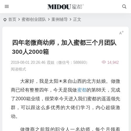
首页
蜜都创业团队
案例辅导
正文
四年老微商幼师，加入蜜都三个月团队
300人2000箱
2019-08-01 20:26:46
霞姐（微信号：588693）
14,942
阅读模式
大家好，我是太阳☀来自山西的北方姑娘。做微
商已经有整整四年，今天是我做
蜜都
的第88天，完成
了2000箱业绩，很荣幸今天进入我们蜜都的遥遥领先
群，可以跟这么多优秀的大佬们学习，内心超级激
动。
做微商之前我的职业人一名幼师，每个月领着