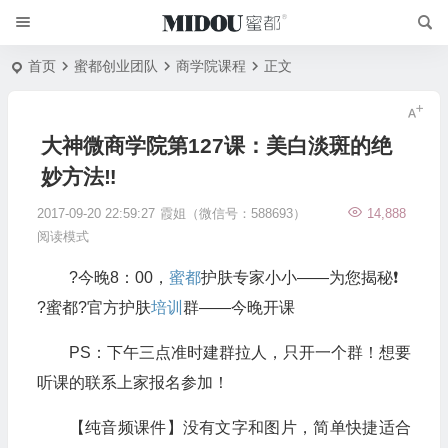
首页
蜜都创业团队
商学院课程
正文
大神微商学院第127课：美白淡斑的绝
妙方法‼️
2017-09-20 22:59:27
霞姐（微信号：588693）
14,888
阅读模式
?今晚8：00，
蜜都
护肤专家小小——为您揭秘❗️
?蜜都?官方护肤
培训
群——今晚开课
PS：下午三点准时建群拉人，只开一个群！想要
听课的联系上家报名参加！
【纯音频课件】没有文字和图片，简单快捷适合