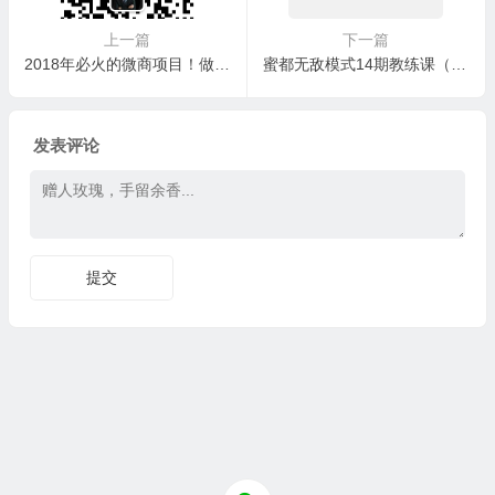
上一篇
下一篇
2018年必火的微商项目！做微商加入蜜都大神团，无敌模式手把手培训（快速成交+销售话术+朋友圈塑造+吸粉引流+招代理带团队）成为蜜都龙虎榜微商大咖月入百万！
蜜都无敌模式14期教练课（千里马与伯乐）
发表评论