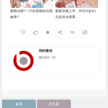
蜜都冰膜?一片好面膜的自我
蜜都冰膜上市，99元3盒➕1
修养?
元送补水喷雾
我的微信
微信扫一扫
敏感
水乳霜