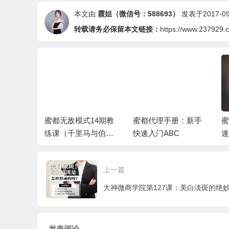
本文由
霞姐（微信号：588693）
发表于2017-09-
转载请务必保留本文链接：
https://www.237929.
要找我们
蜜都无敌模式14期教
蜜都代理手册：新手
蜜
理？ 圈儿 李艳娟
练课（千里马与伯
快速入门ABC
速
乐）
上一篇
大神微商学院第127课：美白淡斑的绝妙
发表评论