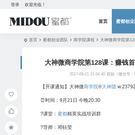
登录
欢迎光临！
首页
蜜都创业
首页
蜜都创业团队
商学院课程
大神微商学院第1
大神微商学院第128课：赚钱
2017-09-21 21:04:40
霞姐（微信号：5
【开课通知】大神微
商学院
®
大神团
w.2379
⏰时间：9月21日 今晚20:30
?课堂：
蜜都
精英实战培训群
?导师：邓钰莹