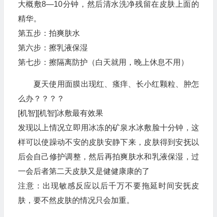
大概敷8—10分钟，然后清水洗净残留在皮肤上面的
精华。
第五步：拍爽肤水
第六步：擦乳液保湿
第七步：擦隔离防护（白天就用，晚上休息不用）
夏天使用面膜出现红、瘙痒、长小红颗粒、肿怎
么办？？？？
[机智][机智]冰敷最有效果
发现以上情况立即用冰冻的矿泉水冰敷脸十分钟，这
样可以使躁动不安的皮肤安静下来，皮肤得到安抚以
后会自己修护调整，然后再拍爽肤水和乳液保湿，过
一会后者第二天皮肤又是健健康康的了
注意：出现敏感反应以后千万不要拖延时间安抚皮
肤，要不然皮肤的情况只会加重。