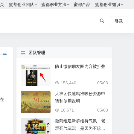
页
蜜都创业团队
蜜都创业方法
蜜都产品
蜜都创业知识
登录
团队管理
防止微信朋友圈内容被折叠
156,440
05/03
大神团快速精准吸粉资源申
在
请和使用说明
10,671
05/03
微商组建新群维持气氛，老
群死气沉沉，是因为不珍贵