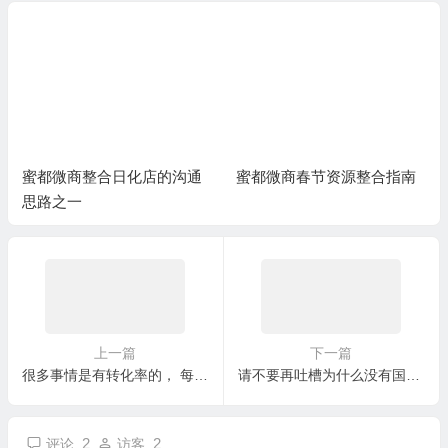
蜜都微商春节资源整合指南
微商团队老大招募助理，安
排什么工作？
上一篇
下一篇
很多事情是有转化率的， 每天零售2000+，你得跟至少三五十人产生深入沟通，收入跟你有方向有方法的努力成正比
请不要再吐槽为什么没有国际一线大牌，只有一些网红和小明星，自己可以借势才是最好的
2
2
评论
访客