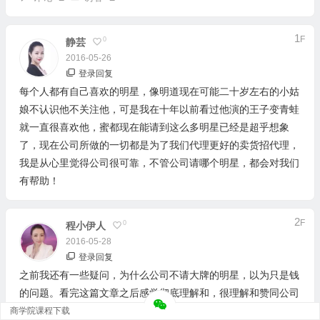
1
F
0
静芸
2016-05-26
登录回复
每个人都有自己喜欢的明星，像明道现在可能二十岁左右的小姑
娘不认识他不关注他，可是我在十年以前看过他演的王子变青蛙
就一直很喜欢他，蜜都现在能请到这么多明星已经是超乎想象
了，现在公司所做的一切都是为了我们代理更好的卖货招代理，
我是从心里觉得公司很可靠，不管公司请哪个明星，都会对我们
有帮助！
2
F
0
程小伊人
2016-05-28
登录回复
之前我还有一些疑问，为什么公司不请大牌的明星，以为只是钱
的问题。看完这篇文章之后感觉彻底理解和，很理解和赞同公司
的做法，同时也坚信：不是因为明星而让产品变得更好卖，而是
商学院课程下载