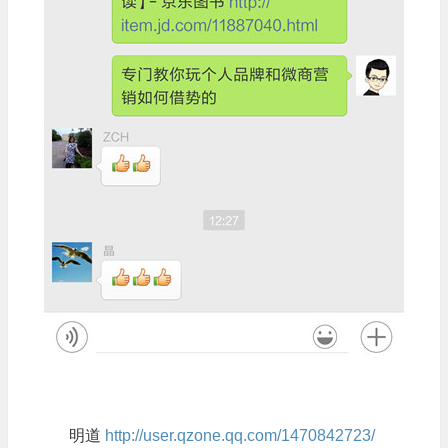
明道
http://user.qzone.qq.com/1470842723/