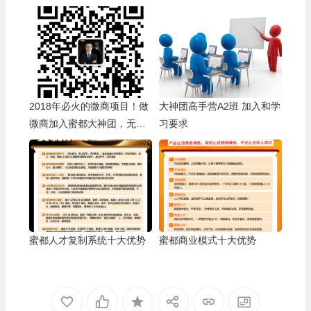
2018年必火的微商项目！做
大神团高手营A2班 加入和学
微商加入蜜都大神团，无敌
习要求
模式手把手培训（快速成交
+销售话术+朋友圈塑造+吸
粉引流+招代理带团队）成为
蜜都龙虎榜微商大咖月入百
万！
蜜都人才复制系统十大优势
蜜都商业模式十大优势