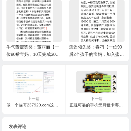
牛气轰轰奖奖：董丽丽【一
遥遥领先奖：春刁【一位90
位80后宝妈，10天完成3000
后2个孩子的宝妈，加入蜜都
箱业绩】/树人奖：小啄
5个月完成6000箱业绩】/上
级伯乐奖：Yuki
上一篇
下一篇
做一个猫哥237929.com这样的网站要投资多少，如何操作？
正规可靠的手机无月租卡哪里买？ 小米0月租卡、蜗牛移动无月租卡（154）
发表评论