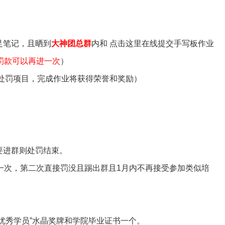
足笔记，且晒到
大神团总群
内和
点击这里在线提交手写板作业
罚款可以再进一次
）
处罚项目，完成作业将获得荣誉和奖励）
要进群则处罚结束。
一次，第二次直接罚没且踢出群且1月内不再接受参加类似培
优秀学员”水晶奖牌和学院毕业证书一个。