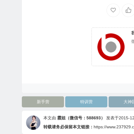
术+朋友圈塑造+吸粉引流+招代
理带团队）成为蜜都龙虎榜微
商大咖月入百万！
新手营
特训营
大神
本文由
霞姐（微信号：588693）
发表于2015-12-
转载请务必保留本文链接：
https://www.237929.