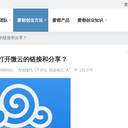
首
团队
蜜都创业方法
蜜都产品
蜜都创业知识
的链接和分享？
打开微云的链接和分享？
88693）
方法技巧
评论
阅读模式
133,379