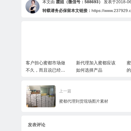
本文由
霞姐（微信号：588693）
发表于2018-06-
转载请务必保留本文链接：
https://www.237929.
把手•美丽
客户担心蜜都市场做
新代理加入蜜都应该
蜜
课程的重
不久，而且说已经投
如何选择产品
的
资其他的没有精力再
做蜜都
上一篇
蜜都代理到货现场图片素材
发表评论