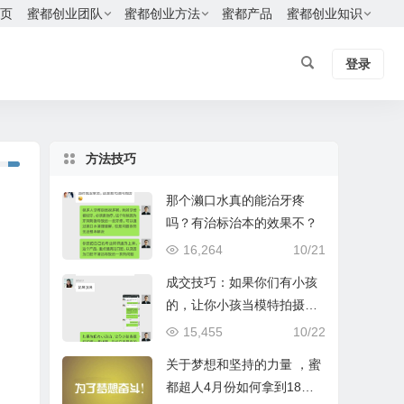
页
蜜都创业团队
蜜都创业方法
蜜都产品
蜜都创业知识
登录
方法技巧
那个濑口水真的能治牙疼
吗？有治标治本的效果不？
16,264
10/21
成交技巧：如果你们有小孩
的，让你小孩当模特拍摄一
些视频，是成交率最高的
15,455
10/22
关于梦想和坚持的力量 ，蜜
都超人4月份如何拿到18万