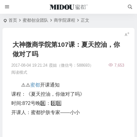
首页
蜜都创业团队
商学院课程
正文
大神微商学院第107课：夏天控油，你
做对了吗
2017-08-04 19:21:24
霞姐（微信号：588693）
7,653
阅读模式
⚠️⚠️
蜜都
开课通知
课程：《夏天控油，你做对了吗》
时间:8?️2号晚8️⃣：0️⃣0️⃣
开课人：蜜都护肤专家——小小