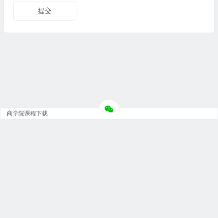
商学院课程下载
Copyright © 大神团 - 广州金璞玉贸易有限公司 版权所有.
粤ICP备12073152号-5