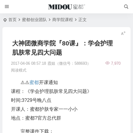
首页
蜜都创业团队
商学院课程
正文
大神团微商学院『80课』：学会护理
肌肤常见四大问题
2017-04-06 08:57:18
霞姐（微信号：588693）
7,970
阅读模式
⚠️⚠️
蜜都
开课通知
课程：《学会护理肌肤常见四大问题》
时间:3?️29号晚八点
开课人：蜜都护肤专家一一小小
地点：蜜都?官方总代群
完整课件下载：