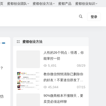
页
蜜都创业团队
蜜都创业方法
蜜都产品
蜜都创业知识
登录
蜜都创业方法
人性的26个弱点：悟透，你
能掌控一切
5,491
08/29
？
教你微信悄悄清除已删除你
的好友！不要迷信群发了，
只有我这个方法最有效
45,044
07/15
90%微商根本不懂聊天，要
功
卖货必须这样聊