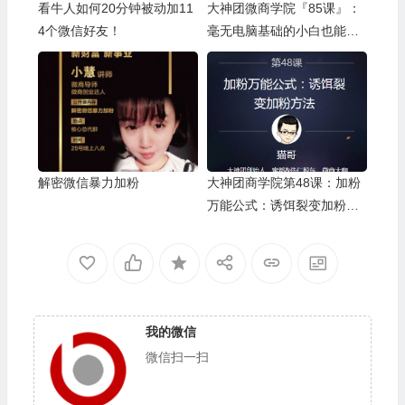
看牛人如何20分钟被动加11
大神团微商学院『85课』：
4个微信好友！
毫无电脑基础的小白也能批
量加到真实、活跃、本地
的，非微商宝妈好友，并且
高效率留存粉丝和有效转化
解密微信暴力加粉
大神团商学院第48课：加粉
万能公式：诱饵裂变加粉方
法
我的微信
微信扫一扫