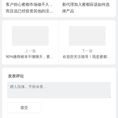
客户担心蜜都市场做不久，
新代理加入蜜都应该如何选
而且说已经投资其他的没有
择产品
精力再做蜜都
上一篇
下一篇
90%微商根本不懂聊天，要卖货必须这样聊
欢迎您关注猫哥！我是蜜都总裁，蜜都品牌创始人之一
发表评论