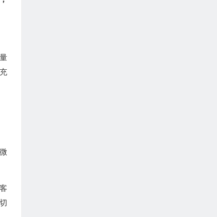
量
充
微
客
切