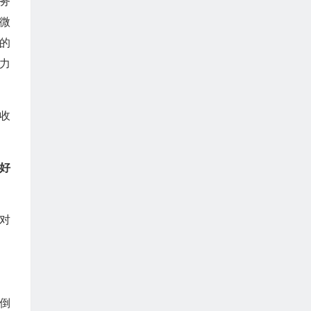
务
微
的
力
收
好
对
倒