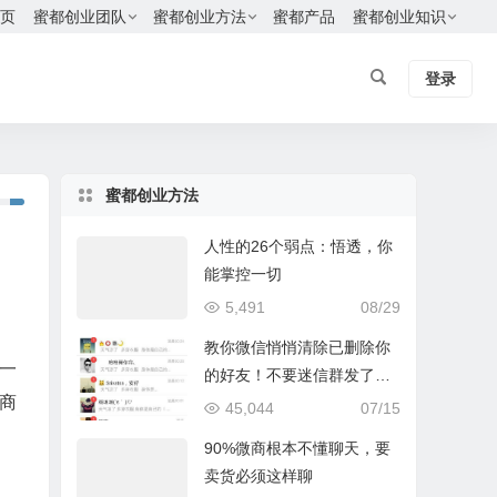
页
蜜都创业团队
蜜都创业方法
蜜都产品
蜜都创业知识
登录
蜜都创业方法
人性的26个弱点：悟透，你
能掌控一切
5,491
08/29
教你微信悄悄清除已删除你
一
的好友！不要迷信群发了，
商
只有我这个方法最有效
45,044
07/15
90%微商根本不懂聊天，要
卖货必须这样聊