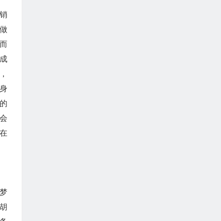
销
做
而
成
，
身
的
会
在
梦
胡