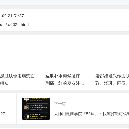
09 21:51:37
com/a/6328.html
感肌肤使用燕窝面
皮肤补水突然脸痒、
蜜都娟姐教你皮
须知
刺痛、红的朋友注意
致、淡斑、痘痘
了‼️不要再理解成过
纹、淋巴排毒、
敏，恰恰是缺水的信
排毒的手法
下一篇
号
2016蜜都送车流程详细解读 （2016-10-27 蜜都送车群课程）