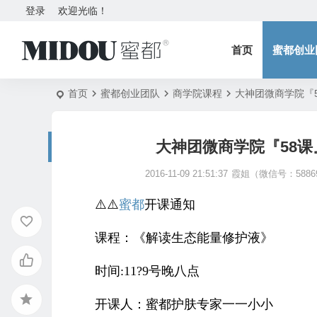
登录
欢迎光临！
首页
蜜都创业
首页
蜜都创业团队
商学院课程
大神团微商学院『
大神团微商学院『58
2016-11-09 21:51:37
霞姐（微信号：5886
⚠️⚠️
蜜都
开课通知
课程：《解读生态能量修护液》
时间:11?️9号晚八点
开课人：蜜都护肤专家一一小小