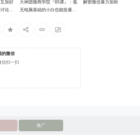
群互加好
大神团微商学院『85课』：毫
解密微信暴力加粉
内讨论其
无电脑基础的小白也能批量加
微商吸粉
到真实、活跃、本地的，非微
商宝妈好友，并且高效率留存
粉丝和有效转化
我的微信
微信扫一扫
推广