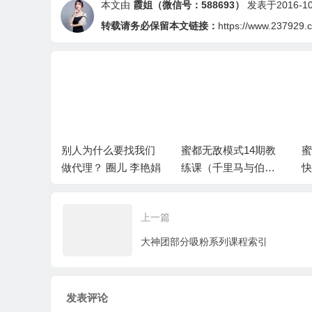
本文由
霞姐（微信号：588693）
发表于2016-10-
转载请务必保留本文链接：
https://www.237929.
要找我们
蜜都无敌模式14期教
蜜都代理手册：新手
蜜
理？ 圈儿 李艳娟
练课（千里马与伯
快速入门ABC
速
乐）
上一篇
大神团部分吸粉系列课程索引
发表评论