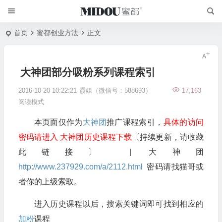
首页
蜜都创业方法
正文
大神团部分吸粉系列课程索引
2016-10-20 10:22:21
霞姐（微信号：588693）
17,163
阅读模式
本页面仅作为
大神团
推广课程索引，
具体的访问
密码请进入 大神团历史课程下载
〔持续更新，请收藏
此链接〕 | 大神团
http://www.237929.com/a/2112.html
密码请找猫哥或
者你的上级索取。
进入历史课程以后，搜索关键词即可找到相应的
加粉
课程