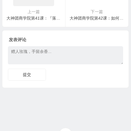
上一篇
下一篇
大神团商学院第41课：『落地方法篇』100%提升老客户复购率，让你的客户疯狂给你转介绍
大神团商学院第42课：如何打造一个招代理的微商导师形象
发表评论