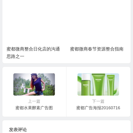
店的沟通
蜜都微商春节资源整合指南
微商团队老大招募助
排什么工作？
上一篇
下一篇
蜜都水果酵素广告图
蜜都广告海报20160716
发表评论