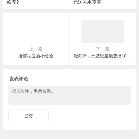
元送补水喷雾
因为蜜都的奖励模式
上一篇
下一篇
蜜都祛痘的小经验
微商新手无基础坐地变出1000+粉丝，举一反三这只是一个整理思路和资源的技巧（第一度人脉）
发表评论