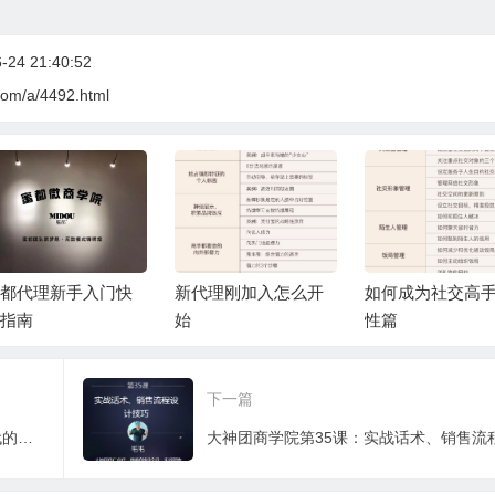
24 21:40:52
com/a/4492.html
代理刚加入怎么开
如何成为社交高手 女
如何打造个人品
性篇
下一篇
大神团关于蜜都蚕宝宝384蚕丝面膜总代的说明，蚕宝宝代理等级图