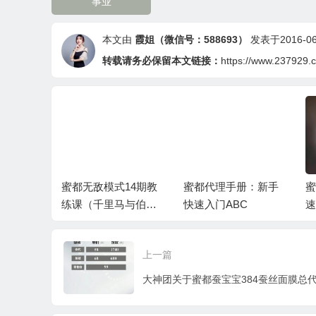
事业
本文由
霞姐（微信号：588693）
发表于2016-06-
转载请务必保留本文链接：
https://www.237929.
14期教
蜜都代理手册：新手
蜜都代理新手入门快
新
马与伯
快速入门ABC
速指南
始
上一篇