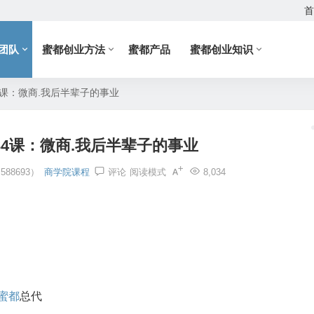
首
团队
蜜都创业方法
蜜都产品
蜜都创业知识
4课：微商.我后半辈子的事业
4课：微商.我后半辈子的事业
88693）
商学院课程
评论
阅读模式
8,034
蜜都
总代