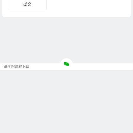
商学院课程下载
Copyright © 大神团 - 广州金璞玉贸易有限公司 版权所有.
粤ICP备12073152号-5