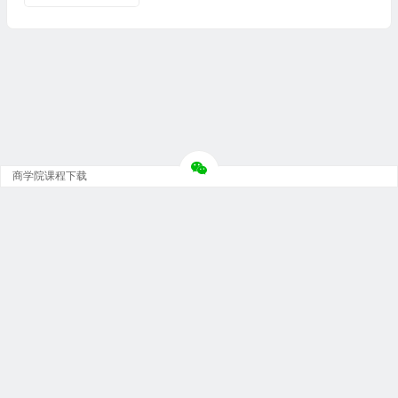
商学院课程下载
Copyright © 大神团 - 广州金璞玉贸易有限公司 版权所有.
粤ICP备12073152号-5