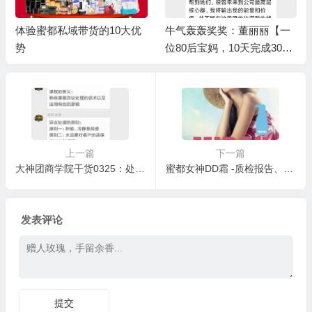
体验蜜都私域带货的10大优
牛气轰轰奖奖：董丽丽【一
遥遥
势
位80后宝妈，10天完成3000
后2
箱业绩】/树人奖：小啄
5个
级伯
上一篇
下一篇
大神团商学院干货0325：处理卖货异议的36条经典话术
蜜都女神DD霜 -质检报告、说明ppt、卖点提炼、spf值25
发表评论