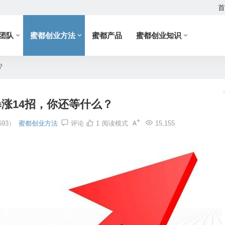
首
团队
蜜都创业方法
蜜都产品
蜜都创业知识
？
涨14招，你还等什么？
93）
蜜都创业方法
评论
1
阅读模式
15,155