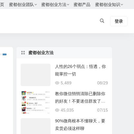
页
蜜都创业团队
蜜都创业方法
蜜都产品
蜜都创业知识
登录
蜜都创业方法
人性的26个弱点：悟透，你
能掌控一切
5,489
08/29
教你微信悄悄清除已删除你
的好友！不要迷信群发了，
只有我这个方法最有效
45,035
07/15
90%微商根本不懂聊天，要
卖货必须这样聊