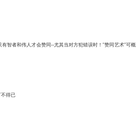
有智者和伟人才会赞同--尤其当对方犯错误时！"赞同艺术"可概
万不得已