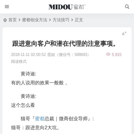
首页
蜜都创业方法
方法技巧
正文
跟进意向客户和潜在代理的注意事项。
2018-11-11 02:00:52
霞姐（微信号：588693）
5,915
阅读模式
黄诗迪:
有的人说用的效果一般般，
黄诗迪:
这个怎么看
猫哥『
蜜都
总裁｜微商创业导师』:
猫哥：跟进意向2大坑。