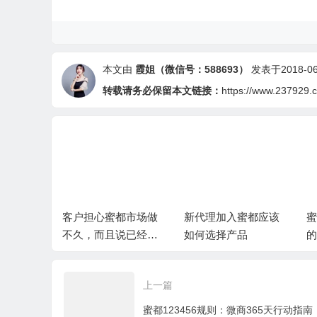
本文由
霞姐（微信号：588693）
发表于2018-06-
转载请务必保留本文链接：
https://www.237929.
把手•美丽
客户担心蜜都市场做
新代理加入蜜都应该
蜜
课程的重
不久，而且说已经投
如何选择产品
的
资其他的没有精力再
做蜜都
上一篇
蜜都123456规则：微商365天行动指南