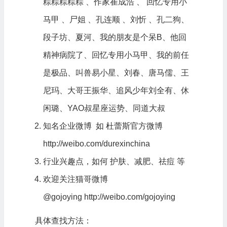
粽粽粽粽粽
、
作家崔成浩
、
回忆专用小
马甲
、
尸姐
、
孔连顺
、
刘忻
、孔二狗、
段子坊、夏河、我的朋友是个呆B、他回
精神病院了、回忆专用小马甲、我的前任
是极品、叫兽易小星、刘春、唐马儒、王
尼玛、大哥王振华、追风少年刘全有、休
闲璐、YAO叔星座运势、同道大叔
知名企业微博 如 杜蕾斯官方微博
http://weibo.com/durexinchina
行业兴趣点，如何 护肤、减肥、祛痘 等
欢迎关注猫哥微博
@gojoying
http://weibo.com/gojoying
具体查找方法：