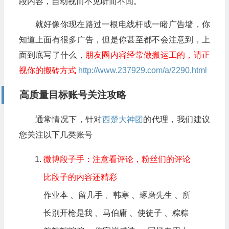
段内容，自动视而不见听而不闻。
就好像你现在路过一根电线杆或一睹广告墙，你
知道上面有很多广告，但是你甚至都不会注意到，上
面到底写了什么，
朋友圈内容经常做搬运工的，请正
视你的搬砖方式
http://www.237929.com/a/2290.html
高质量目标账号关注攻略
通常情况下，针对
西楚
大神团
的代理，我们建议
您关注以下几类账号
微博段子手：注意看评论，粉丝们的评论
比段子的内容还精彩
作业本
、
留几手
、
韩寒
、
琢磨先生
、
所
长别开枪是我
、
马伯庸
、
使徒子
、
粽粽