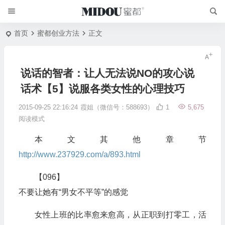
首页
蜜都创业方法
正文
说话的智者：让人无法说NO的攻心说
话术【5】说服各类女性的心理技巧
2015-09-25 22:16:24
霞姐（微信号：588693）
1
5,675
阅读模式
本文其他章节
http://www.237929.com/a/893.html
【096】
不要让她有“男女不平等”的感觉
女性上班的比率愈来愈高，从正职到打零工，活