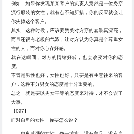
例如，如果你发现某某客户的负责人竟然是一位身穿
流行服装的女性，就有点不知所措，你的反应就会让
你失掉这个客户。
其实，这种时候，应该要赞美对方穿的套装真漂亮，
而且还很有老板的气派，让对方认为你真是个尊重女
性的人，而对你心存好感。
就在这瞬间，对方的情绪好转，也会改变对你的态
度。
不管是男性也好，女性也好，只要是有生意往来的客
户，这种不分男女的态度是十分重要的。
总之，就是要以男女平等的态度来对待，才不会误了
大事。
【097】
面对自卑的女性，你要怎么说？
自卑感强的女性，像一滩水，没有主见，没有自