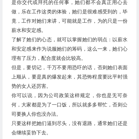
是你交代或拜托的任何事，她们都不会真正用心去
做，乐在工作这类的体验，她们是很难感受到的，毕
竟，工作对她们来讲，可能就是工作，为的只是一份
薪水和安定感。
了解了她们的心态，就可以掌握她们的弱点：以薪水
和安定感来作为说服她们的筹码，这么一来，她们心
理有了压力，配合度就会比较高。
但是，要切记，千万不要用恐吓的话，否则她们表面
上顺从，要是真的爆发起来，其恐怖程度要比平时强
势的女人还厉害。
你可以说，因为公司政策这样规定，你也是无可奈
何，大家都是为了一口饭，所以就多多帮忙，否则公
司要换人你也没办法。
只要这样把她们逼到尽头，没有退路，通常她们还是
会继续妥协下去。