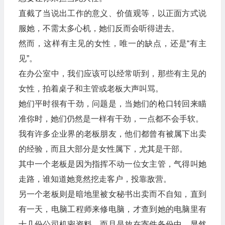
直截了当说出工作的意义、价值观等，以正面方式说
服她，不需太多心机，她们反而会听得进去。
然而，这样有主见的女性，唯一的缺点，还是“有主
见”。
在办公室中，我们应该可以经常听到，那些有主见的
女性，拍着桌子和主管或老板大声叫骂。
她们平时很有干劲，问题是，当她们的枪口转回来瞄
准你时，她们仍然是一样有干劲，一点都不会手软。
我有许多企业界的老板朋友，他们都曾有被属下出卖
的经验，而且大部分是女性属下，尤其是干部。
其中一个老板是因为指挥不动一位女主管，气得叫她
走路，谁知道她竟然挖走客户，投靠敌营。
另一个老板则是暗地里被女秘书出卖而不自知，直到
有一天，电脑工程师来修电脑，才查到她的电脑里有
十几份公司机密资料，而且是放在寄件备份中，显然