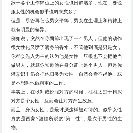
跃于各个工作岗位上的女性也日趋增多，现在，要说
服女性的机会似乎也愈来愈多了。
但是，尽管再怎么男女平等，男女在生理上和精神上
就有明显的差异。
例如说，突然在你面前出现了一个男人，但他的动作
很女性化又喷了满身的香水，不管他到底是男是女，
你都会先入为主的认为他是女性，压根也不会把他当
做男人，就算你知道他在身分证上是个男人，但是你
潜意识里仍会把他归类为女性，自然会看不起他，或
是不想叫他做粗重的工作。
事实上，在谈判或说服对方的时候，往往太过于拘泥
对方是个女性，反而会让对方产生敌意。
而且，身为女性，是最讨厌这样被对待的。似乎女性
真的是西蒙?波娃所说的“第二性”，是次于男性的生
物。