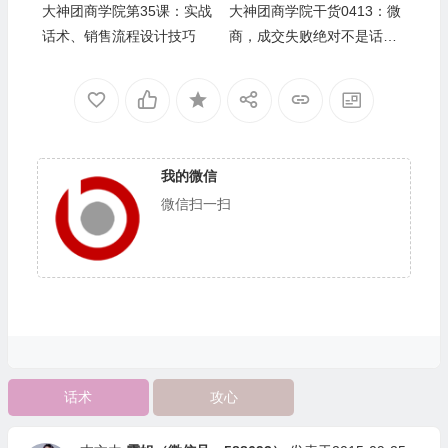
大神团商学院第35课：实战
大神团商学院干货0413：微
话术、销售流程设计技巧
商，成交失败绝对不是话术
的问题！（下）
我的微信
微信扫一扫
话术
攻心