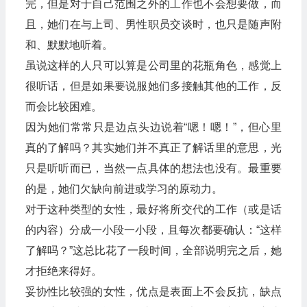
完，但是对于自己范围之外的工作也不会想要做，而
且，她们在与上司、男性职员交谈时，也只是随声附
和、默默地听着。
虽说这样的人只可以算是公司里的花瓶角色，感觉上
很听话，但是如果要说服她们多接触其他的工作，反
而会比较困难。
因为她们常常只是边点头边说着“嗯！嗯！”，但心里
真的了解吗？其实她们并不真正了解话里的意思，光
只是听听而已，当然一点具体的想法也没有。最重要
的是，她们欠缺向前进或学习的原动力。
对于这种类型的女性，最好将所交代的工作（或是话
的内容）分成一小段一小段，且每次都要确认：“这样
了解吗？”这总比花了一段时间，全部说明完之后，她
才拒绝来得好。
妥协性比较强的女性，优点是表面上不会反抗，缺点