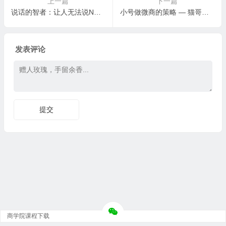
上一篇
下一篇
说话的智者：让人无法说NO的攻心说话术【4】说服“难缠人士”的实战法则
小号做微商的策略 — 猫哥大量出售9位太阳QQ号码
发表评论
商学院课程下载