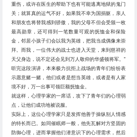
重伤，或许在医生的帮助下也有可能逃离地狱的鬼门
关；就算真的运气不好，如果我不幸为国捐躯，亲人
和朋友也将替我感到骄傲，我的父母不但会受颁一枚
最高勋章，还可得到一笔数量可观的抚恤金和保险
金，邻居小孩子们会以我为英雄，把我当成偶像来崇
拜。而我，一位伟大的战士也进入天堂，来到慈祥的
天父身边，说不定还会见到万人敬仰的华盛顿将军。”
听完这段演讲，本来极力抗拒上战场的青年们纷纷表
示愿意赌一赌，他们或者是想当英雄，或者是有人家
境不好，万一出事可领巨额抚恤金。
就这样，心理学家的一席话，攻下了青年们的心理弱
点，让他们成功地被说服。
实际上，这位心理学家只是发挥他善于操纵别人情感
的特长而已。如同催眠师一般，他先瓦解对方坚固的
防御心理，进而掌握他们潜意识下的心理需求，然后