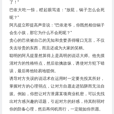
了！”
巴依大吃一惊，瞪起眼骂道：“放屁，锅子怎么会死
呢？”
阿凡提立即提高声音说：“巴依老爷，你既然相信锅子
会生小孩，那它为什么不会死呢？”
贪心的巴依被自己的无知和贪婪弄得哑口无言，不仅
失去珍贵的东西，而且还成为大家的笑柄。
聪明的阿凡提显然算得上是高明的说话大师。他先摸
清对方的性格特点，然后欲擒故纵，诱使对方犯下错
误，最后将他轻易地驳倒。
诱导对方失误的说话术在运用时一定要先投其所好，
掌握对方的心理弱点，让对方自愿走进陷阱而无法自
拔。例如，你想让对方泄露某项商业机密，可以先找
出对方感兴趣的话题，引起对方的好感，待其削弱对
你的防备心理，然后再伺机而行，一定能如你所愿。