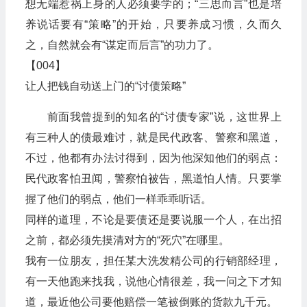
想无端惹祸上身的人必须要学的；“三思而言”也是培
养说话要有“策略”的开始，只要养成习惯，久而久
之，自然就会有“谋定而后言”的功力了。
【004】
让人把钱自动送上门的“讨债策略”
前面我曾提到的知名的“讨债专家”说，这世界上
有三种人的债最难讨，就是民代政客、警察和黑道，
不过，他都有办法讨得到，因为他深知他们的弱点：
民代政客怕丑闻，警察怕被告，黑道怕人情。只要掌
握了他们的弱点，他们一样乖乖听话。
同样的道理，不论是要债还是要说服一个人，在出招
之前，都必须先摸清对方的“死穴”在哪里。
我有一位朋友，担任某大洗发精公司的行销部经理，
有一天他跑来找我，说他心情很差，我一问之下才知
道，最近他公司要他赔偿一笔被倒账的货款九千元。