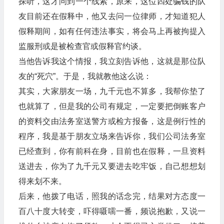
探听，这才问到一个线索，原来，这位四处骗钱的队
友目前还在假释中，他又去问一位律师，才知道犯人
假释期间，如有任何违法事实，将会马上再被拘提入
监服刑或是被检查官或假释官约谈。
当他告诉我这个情报，我立刻告诉他，这就是那位队
友的“死穴”。于是，我就教他这么说：
其实，大家朋友一场，九千元也不算多，我帮你垫了
也就算了，但是我的公司有规定，一定要把倒账客户
的资料交由法务室送警方或检方报备，这是例行性的
程序，我是基于朋友立场来告诉你，我们公司法务室
已经查到，你有前科在身，目前也在假释，一旦资料
送进去，你为了九千元又要进去吃牢饭，自己想想划
得来划不来。
后来，他拨了电话，照我的话念完，结果对方态度一
百八十度大转变，吓得嗫嚅一番，频说抱歉，又说一