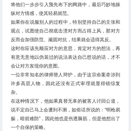
将他们一步步引入预先布下的网路中，最后巧妙地操
纵对方情感，使其轻易就范。
如果你在说服别人的过程中，特别坚持自己的主张和
观点，试图使自己彻底击溃对方而占得上风，那对方
反而会加强防范、顽固对抗，结果就会适得其反。
这时你应该先顺应对方的意思，肯定对方的想法，再
有意无意地以伪装过的说法表达自己想说的话，才不
会让对方发现你的意图。
一位非常知名的律师替人辩护，由于这宗命案牵涉到
许多高层人物，因此还没有正式审理就显得错综复
杂。
在这种情况下，他如果真替无辜的被害人讨回公道，
说不定自己马上会遭到不测，如俗话所说的：“明枪易
躲，暗箭难防”，因此他也是伤透脑筋，但是他想出了
一个自保的策略。