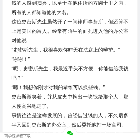
钱的人感到扫兴，以至于在他住所的方圆十里之内，
所有的人都知道他的大名。
这位史密斯先生虽然开了一间律师事务所，但还算不
上是美国的富人。经常有陌生的面孔进入他的办公室
对他说：
“史密斯先生，我很喜欢你昨天在法庭上的辩护。”
“谢谢！”
“呃，史密斯先生，我最近手头不方便，你能借给我钱
吗？”
“嗯！我想你刚才对我的恭维可以换些钱。”
史密斯微笑着，并从皮夹中掏出一块钱给那个人，那
人便高兴地走了。
事情往往是这样发展的，曾经借过钱的人，不久后多
半又回到史密斯的办公室，然后委托他打一场官司。
其实，史密斯先生只是在毫不起眼的行为上故意耍了
商学院课程下载