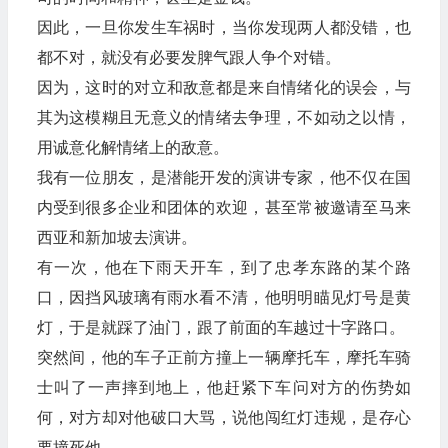
因此，一旦你发生车祸时，当你发现两人都没错，也
都不对，就没有必要发脾气跟人争个对错。
因为，这时的对立和敌意都是来自情绪化的误会，与
其为这模糊且无意义的情绪去争理，不如动之以情，
用诚意化解情绪上的敌意。
我有一位朋友，是潜能开发的演讲专家，他不仅在国
内受到很多企业和团体的欢迎，甚至常被邀请至马来
西亚和新加坡去演讲。
有一次，他在下雨天开车，到了忠孝东路的某个路
口，因挡风玻璃有雨水看不清，他明明瞄见灯号是黄
灯，于是就踩了油门，跟了前面的车越过十字路口。
突然间，他的车子正前方撞上一辆摩托车，摩托车骑
士叫了一声摔到地上，他赶紧下车问对方的伤势如
何，对方却对他破口大骂，说他闯红灯违规，是存心
要撞死他。