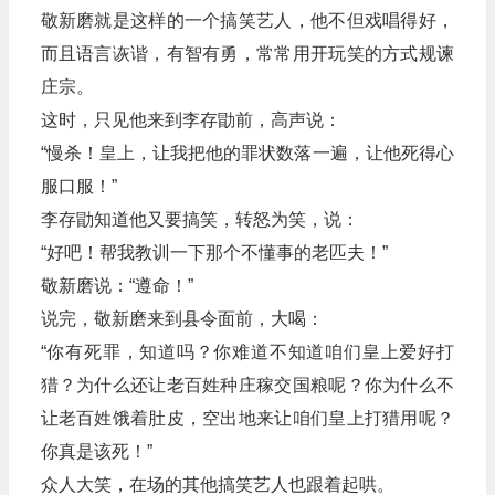
敬新磨就是这样的一个搞笑艺人，他不但戏唱得好，
而且语言诙谐，有智有勇，常常用开玩笑的方式规谏
庄宗。
这时，只见他来到李存勖前，高声说：
“慢杀！皇上，让我把他的罪状数落一遍，让他死得心
服口服！”
李存勖知道他又要搞笑，转怒为笑，说：
“好吧！帮我教训一下那个不懂事的老匹夫！”
敬新磨说：“遵命！”
说完，敬新磨来到县令面前，大喝：
“你有死罪，知道吗？你难道不知道咱们皇上爱好打
猎？为什么还让老百姓种庄稼交国粮呢？你为什么不
让老百姓饿着肚皮，空出地来让咱们皇上打猎用呢？
你真是该死！”
众人大笑，在场的其他搞笑艺人也跟着起哄。