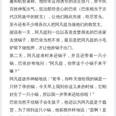
趣和机智著称。他经常运用诱导的语言技巧，替平民
百姓伸冤出气，惩治那些贪心的巴依（巴依相当于古
代汉民族中的财主），让他们顾此失彼，吃尽苦头。
至今还有不少维吾尔人把阿凡提当做他们的救世主。
据说有一天，阿凡提到一位以吝啬贪婪闻名的巴依家
去借锅子，那巴依当然不肯，最后是把阿凡提的小毛
驴留下做抵押，才让他拎锅子出门。
第二天，阿凡提准时来还锅子，并且还带着一只小
锅，巴依好奇地问：“阿凡提，你带这个小锅子来干
嘛？”
阿凡提故作神秘地说：“老爷，你昨天借给我的锅是一
只怀了孕的锅，今天早上我到你这儿来的时候，它刚
好生了一只小锅，所以我一并带来还给你啦！”
巴依当然不信锅子会生孩子，他还以为阿凡提是个蠢
货，为了得到这只小锅，他装模作样地说：“是啊！是