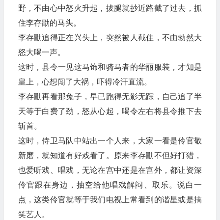
野，不由心中怒火升起，拔腿就抄近路截了过去，抓
住李存勖的马头。
李存勖追得正在兴头上，突然被人截住，不由勃然大
怒大喝一声。
这时，县令一见这马饰和骑马者的华丽服装，才知是
皇上，心想闯了大祸，吓得冷汗直流。
李存勖再看那兔子，早已跑得无影无踪，自己追了半
天等于白费了劲，怒从心起，喝令左右将县令推下去
斩首。
这时，侍卫马队中站出一个人来，大家一看是伶官敬
新磨，就知道有好戏看了。原来李存勖不但好打猎，
也爱听戏、唱戏，无论在宫中还是在宫外，都让资深
伶官跟在身边，抽空给他唱戏解闷、取乐。说白一
点，这类伶官就等于我们电视上常看到的谐星或是搞
笑艺人。