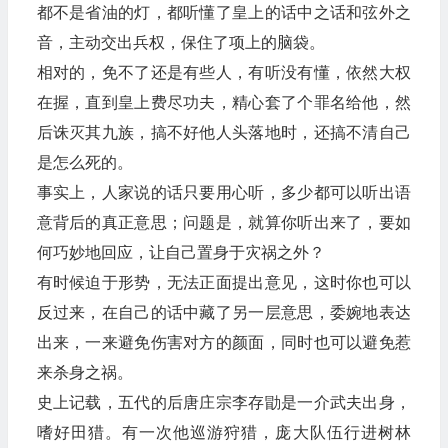
都不是省油的灯，都听懂了皇上的话中之话和弦外之
音，主动交出兵权，保住了项上的脑袋。
相对的，免不了还是有些人，有听没有懂，依然大权
在握，直到皇上费尽功夫，精心套了个罪名给他，然
后诛灭其九族，搞不好他人头落地时，还搞不清自己
是怎么死的。
事实上，人家说的话只要用心听，多少都可以听出语
意背后的真正意思；问题是，就算你听出来了，要如
何巧妙地回应，让自己置身于灾祸之外？
有时候迫于形势，无法正面提出意见，这时你也可以
反过来，在自己的话中藏了另一层意思，委婉地表达
出来，一来避免伤害对方的颜面，同时也可以避免惹
来杀身之祸。
史上记载，五代的后唐庄宗李存勖是一介武夫出身，
嗜好田猎。有一次他巡游狩猎，庞大队伍行进树林