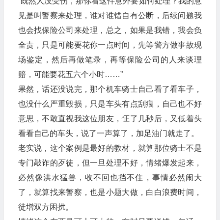
“既然人没受伤，那你看这件意外要如何处理？我的意
见是叫警察来处理，谁对谁错自有公断，后续问题我
也会找保险公司来处理，总之，如果是我错，我会负
全责，只是可能要花你一点时间，先等警方做事故现
场鉴定，然后再做笔录，再等保险公司的人来谈理
赔，可能要花五六个小时……”
果然，话还没说完，那个机车骑士自己看了看车子，
也没什么严重毁损，只是车头有点刮痕，自己也不好
意思，不敢直视我这位朋友，怔了几秒后，又低着头
看看自己的车头，说了一声算了，加足油门就走了。
老实说，这个案例是最好的教材，就算那位骑士不是
专门敲诈的歹徒，但一旦处理不好，情绪爆发起来，
必然像洪水猛兽，收不回也挡不住，事情必然闹大
了，就算找来警察，也是小题大做，白白浪费时间，
徒增双方困扰。