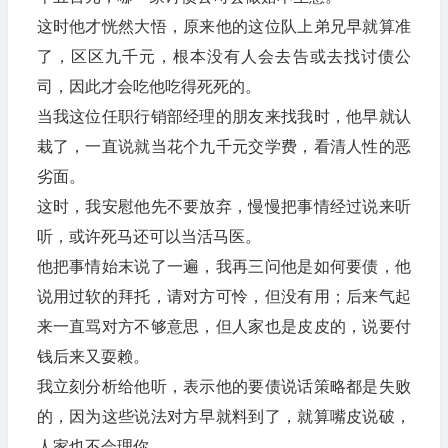
这时他才恍然大悟，原来他的这位队上弟兄早就算准
了，区区九千元，根本没有人会去告或去找讨债公
司，因此才会吃他吃得死死的。
当我这位任职行销部经理的朋友来找我时，他早就认
栽了，一直说就当花个九千元交学费，看清人性的恶
劣面。
这时，我安慰他先不要放弃，慢慢把事情经过说来听
听，或许死马还可以当活马医。
他把事情始末说了一遍，我再三问他是如何要债，他
说用过软的拜托，请对方可怜，但没有用；后来气起
来一直骂对方不够意思，但人家也是皮皮的，说要付
钱后来又耍赖。
我立刻分析给他听，表示他的要债说话策略都是失败
的，因为这些说法对方早就料到了，就算嘴皮说破，
人家也不会理你。