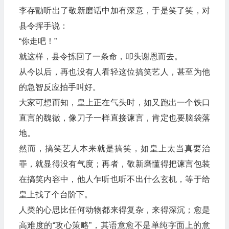
李存勖听出了敬新磨话中加有深意，于是笑了笑，对
县令挥手说：
“你走吧！”
就这样，县令拣回了一条命，叩头谢恩而去。
从今以后，再也没有人看轻这位搞笑艺人，甚至为他
的急智反应拍手叫好。
大家可想而知，皇上正在气头时，如又跑出一个铁口
直言的魏徵，像刀子一样直接谏言，肯定也要脑袋落
地。
然而，搞笑艺人本来就是搞笑，如皇上太当真要治
罪，就显得没有气度；再者，敬新磨懂得把谏言包装
在搞笑内容中，他人乍听也听不出什么玄机，等于给
皇上找了个台阶下。
人类的心思比任何动物都来得复杂，来得深沉；愈是
高难度的“攻心策略”，其语意愈不是单纯字面上的意