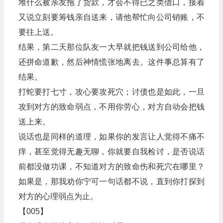
堆什么被亲友拖了货款，才会不得已之类借口，接着
又说立刻要筹钱亲自送来，请他帮忙向公司销账，不
要往上送。
结果，第二天那位队友一大早就把钱送到公司给他，
还拼命道歉，然后神情慌张地离去。这件事总算有了
结果。
打蛇要打七寸，攻心要攻死穴；讨债也是如此，一旦
攻到对方的致命弱点，不用你劳心，对方自动会把钱
送上来。
说话也是同样的道理，如果你的发言让人觉得不痛不
痒，甚至觉得无趣无聊，你就要自我检讨，是否说话
前都没做功课，不知道对方的致命伤和死穴在哪里？
如果是，那我劝你宁可一句话都不说，直到你打探到
对方的心理弱点为止。
【005】