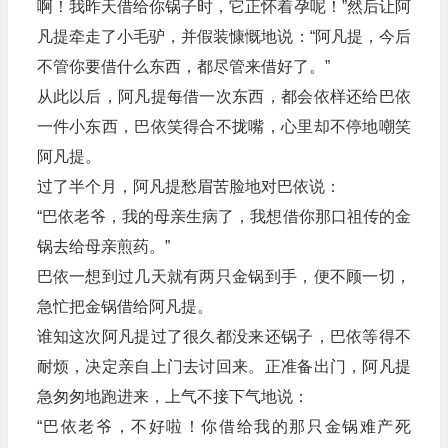
啊！我昨天借给你锅子时，它正怀着孕呢！”然后让阿
凡提牵走了小毛驴，并假装慷慨地说：“阿凡提，今后
不管你要借什么东西，都尽管来借好了。”
从此以后，阿凡提每借一次东西，都会依样还给巴依
一件小东西，巴依笑得合不拢嘴，心里却不停地嘲笑
阿凡提。
过了半个月，阿凡提愁眉苦脸地对巴依说：
“巴依老爷，我的母亲生病了，我想借你那口祖传的金
锅去给母亲煎药。”
巴依一想到过几天就有两只金锅到手，便不顾一切，
急忙把金锅借给阿凡提。
谁知这次阿凡提过了很久都没来还锅子，巴依等得不
耐烦，决定亲自上门去讨回来。正准备出门，阿凡提
急匆匆地跑进来，上气不接下气地说：
“巴依老爷，不好啦！你借给我的那只金锅难产死