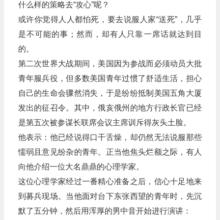
什么样的策略去“攻心”呢？
或许你觉得人人都怕死，要去说服人家“送死”，几乎
是不可能的事；然而，却有人只靠一席话就达到目
的。
第二次世界大战期间，美国因为参战而必须动员大批
青年服兵役，但多数美国青年过惯了舒适生活，担心
自己的生命会骤然消失，于是纷纷抵制美国五角大厦
发出的征召令。其中，俄亥俄州的地方行政长官已经
是第五次被参谋长联席会议主席训斥得灰头土脸。
他表示：他已经说得口干舌燥，却仍然无法说服那些
懦弱且意见纷杂的青年。正当他焦头烂额之际，有人
向他介绍一位大名鼎鼎的心理学家。
这位心理学家经过一番精心准备之后，信心十足地来
到募兵现场。当他面对台下东张西望的青年时，先沉
默了五分钟，然后用浑厚的男中音开始进行演讲：