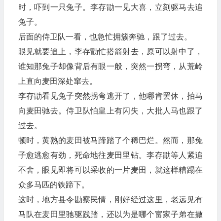
时，吓到一只兔子。李存勖一见大喜，立刻驱马去追
兔子。
后面的侍卫队一看，也急忙拥簇奔驰，跟了过去。
眼见就要追上，李存勖忙搭箭射去，原可以射中了，
谁知那兔子却像背后有眼一般，突然一拐弯，从荒岭
上直向麦田深处窜去。
李存勖看见兔子突然拐弯逃开了，他哪肯罢休，拍马
向麦田驰去。侍卫队怕皇上有闪失，大批人马也跟了
过去。
顿时，黄熟的麦田被马蹄踏了个稀巴烂。然而，那兔
子愈逃愈有劲，死命地往麦田里钻。李存勖等人紧追
不舍，眼见即将可以采收的一片麦田，就这样糟蹋在
众多马匹的铁蹄下。
这时，地方县令勘察民情，刚好经过这里，老远见有
马队在麦田里驰驱践踏，还以为是哪个富家子弟在撒