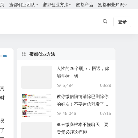
页
蜜都创业团队
蜜都创业方法
蜜都产品
蜜都创业知识
登录
蜜都创业方法
人性的26个弱点：悟透，你
能掌控一切
5,494
08/29
真
教你微信悄悄清除已删除你
时
的好友！不要迷信群发了，
只有我这个方法最有效
45,046
07/15
人员
90%微商根本不懂聊天，要
了
卖货必须这样聊