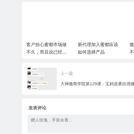
心蜜都市场做
新代理加入蜜都应该
微信转发信息给好友
而且说已经投
如何选择产品
不显示最近联系人，
的没有精力再
微信最近联系人空白
上一篇
大神微商学院第129课：宝妈逆袭自强
发表评论