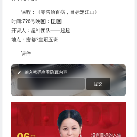
课程：《零售治百病，目标定江山》
时间:7?️6号晚8️⃣：3️⃣0️⃣
开课人：超神团队——超超
地点：蜜都?皇冠五班
课件
输入密码查看隐藏内容