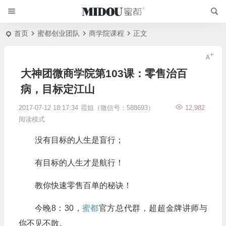
首页
蜜都创业团队
商学院课程
正文
大神团微商学院第103课：零售治百
病，目标定江山
2017-07-12 18:17:34
霞姐（微信号：588693）
12,982
阅读模式
没有目标的人生是盲行；
有目标的人生才是航行！
教你快速零售百单的秘诀！
今晚8：30，
蜜都
官方总代群，超超金牌讲师与
你不见不散。