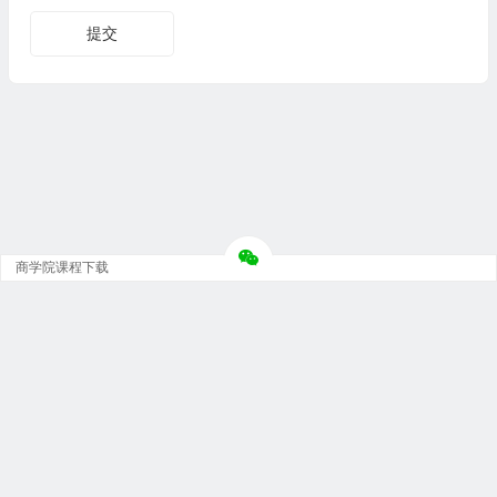
商学院课程下载
Copyright © 大神团 - 广州金璞玉贸易有限公司 版权所有.
粤ICP备12073152号-5