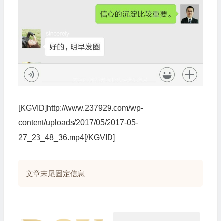
[KGVID]http://www.237929.com/wp-
content/uploads/2017/05/2017-05-
27_23_48_36.mp4[/KGVID]
文章末尾固定信息