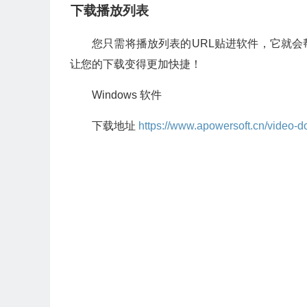
下载播放列表
您只需将播放列表的URL贴进软件，它就会帮
让您的下载变得更加快捷！
Windows 软件
下载地址
https://www.apowersoft.cn/video-