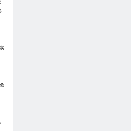
爱
地
，实
王会
。