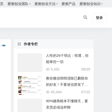
页
蜜都创业团队
蜜都创业方法
蜜都产品
蜜都创业知识
登录
作者专栏
人性的26个弱点：悟透，你
能掌控一切
5,491
08/29
教你微信悄悄清除已删除你
的好友！不要迷信群发了，
只有我这个方法最有效
45,044
07/15
90%微商根本不懂聊天，要
卖货必须这样聊