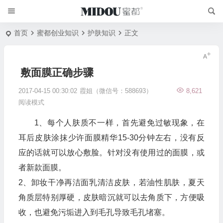
首页
蜜都创业知识
护肤知识
正文
​敷面膜正确步骤
2017-04-15 00:30:02
霞姐（微信号：588693）
8,621
阅读模式
1、每个人肤质不一样，首先避免过敏现象，在
耳后皮肤涂抹少许面膜精华15-30分钟左右，没有反
应的话就可以放心敷脸。针对没有使用过的面膜，或
者新款面膜。
2、卸妆干净再洁面乳清洁皮肤，若油性肌肤，夏天
角质层特别厚硬，皮肤暗沉就可以去角质下，方便吸
收，也避免污垢进入到毛孔导致毛孔堵塞。