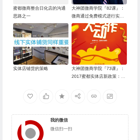
蜜都微商整合日化店的沟通
大神团微商学院『82课』：
思路之一
微商通过免费模式进行实体
店铺货宣传
实体店铺货的策略
大神团微商学院『73课』：
2017蜜都实体店新政策：开
实体店报销房租，装修费，
广告费，太牛了
我的微信
微信扫一扫