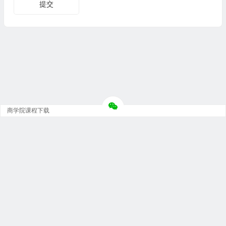
商学院课程下载
Copyright © 大神团 - 广州金璞玉贸易有限公司 版权所有.
粤ICP备12073152号-5