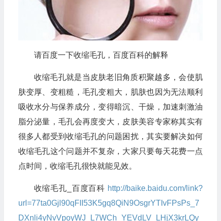
请百度一下收缩毛孔，百度百科的解释
收缩毛孔就是当皮肤老旧角质积聚越多，会使肌
肤变厚、变粗糙，毛孔变粗大，肌肤也因为无法顺利
吸收水分与保养成分，变得暗沉、干燥，加速刺激油
脂分泌量，毛孔会再度变大，皮肤美容专家称其实有
很多人都受到收缩毛孔的问题困扰，其实要解决如何
收缩毛孔这个问题并不复杂，大家只要每天花费一点
点时间，收缩毛孔很快就能见效。
收缩毛孔_百度百科
http://baike.baidu.com/link?
url=77ta0Gjl90qFII53K5gq8QiN9OsgrYTIvFPsPs_7
DXnli4yNvVpoyWJ_L7WCh_YEVdLV_LHjX3krLQy