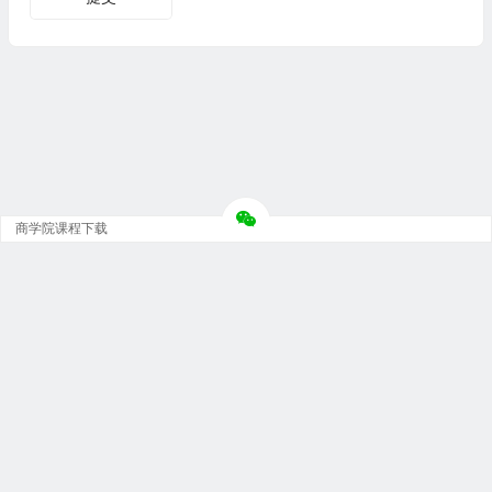
商学院课程下载
Copyright © 大神团 - 广州金璞玉贸易有限公司 版权所有.
粤ICP备12073152号-5