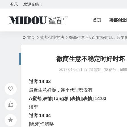
登录
欢迎光临！
首页
蜜都创业
首页
蜜都创业方法
微商生意不稳定时好时坏，只要
微商生意不稳定时好时坏
2017-04-08 21:27:23
霞姐（微信号：5886
过客 14:03
最近生意好惨，连个代理都没有
A
蜜都
[表情]Tang糖 [表情][表情] 14:03
淡季
过客 14:04
[呲牙]怪我咯