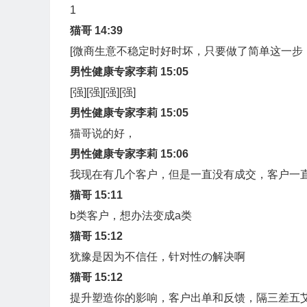
1
猫哥 14:39
[微商生意不稳定时好时坏，只要做了简单这一步，
男性健康专家李莉 15:05
[强][强][强][强]
男性健康专家李莉 15:05
猫哥说的好，
男性健康专家李莉 15:06
我现在有几个客户，但是一直没有成交，客户一
猫哥 15:11
b类客户，想办法变成a类
猫哥 15:12
犹豫是因为不信任，针对性の解决啊
猫哥 15:12
提升塑造你的影响，客户出单和反馈，隔三差五