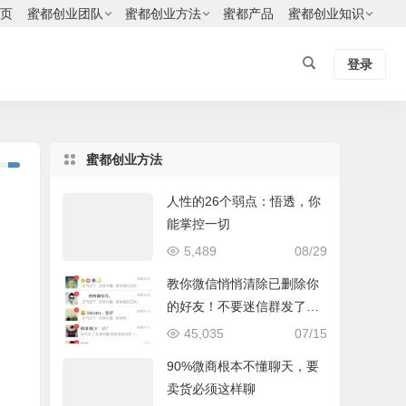
页
蜜都创业团队
蜜都创业方法
蜜都产品
蜜都创业知识
登录
蜜都创业方法
人性的26个弱点：悟透，你
能掌控一切
5,489
08/29
教你微信悄悄清除已删除你
的好友！不要迷信群发了，
只有我这个方法最有效
45,035
07/15
90%微商根本不懂聊天，要
卖货必须这样聊