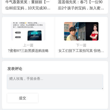
一
遥遥领先奖：春刁【一位90
遥遥领先奖：陈伟凤【一位7
0
后2个孩子的宝妈，加入蜜都
年的老微商，加入蜜都一个
5个月完成6000箱业绩】/上
月完成6000箱业绩】/上级伯
级伯乐奖：Yuki
乐奖：蒋娟
上一篇
下一篇
​?蜜都®?三款黑膜选购攻略
女工们脱下工装拍写真 惊艳了时光
发表评论